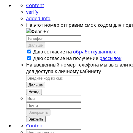
Content
verify
added-info
На этот номер отправим смс с кодом для под
+7
Дальше
Даю согласие на
обработку данных
Даю согласие на
получение
рассылок
На введенный номер телефона мы выслали к
для доступа к личному кабинету
Дальше
Назад
Завершить
Закрыть
Content