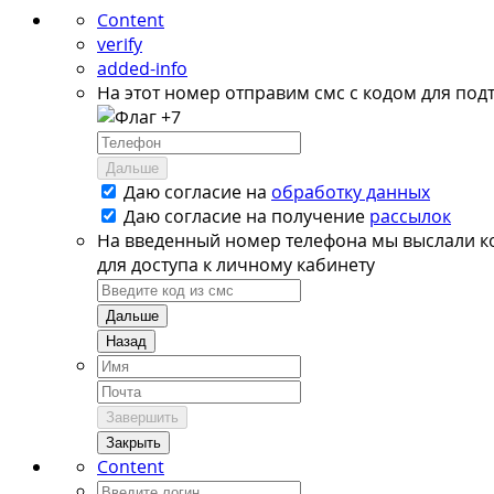
Content
verify
added-info
На этот номер отправим смс с кодом для под
+7
Дальше
Даю согласие на
обработку данных
Даю согласие на
получение
рассылок
На введенный номер телефона мы выслали к
для доступа к личному кабинету
Дальше
Назад
Завершить
Закрыть
Content