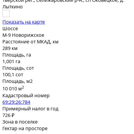
Тверской рег., Селижаровский р-н., сп Оковецкое, д.
Лыткино
Показать на карте
Шоссе
М-9 Новорижское
Расстояние от МКАД, км
289 км
Площадь, га
1,001 га
Площадь, сот
100,1 сот
Площадь, м2
2
10 010 м
Кадастровый номер
69:29:26:784
Примерный налог в год
726 ₽
Зона в поселке
Гектар на просторе