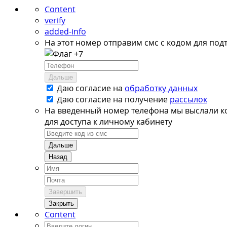
Content
verify
added-info
На этот номер отправим смс с кодом для под
+7
Дальше
Даю согласие на
обработку данных
Даю согласие на
получение
рассылок
На введенный номер телефона мы выслали к
для доступа к личному кабинету
Дальше
Назад
Завершить
Закрыть
Content