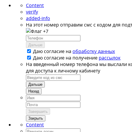
Content
verify
added-info
На этот номер отправим смс с кодом для под
+7
Дальше
Даю согласие на
обработку данных
Даю согласие на
получение
рассылок
На введенный номер телефона мы выслали к
для доступа к личному кабинету
Дальше
Назад
Завершить
Закрыть
Content