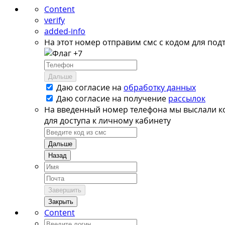
Content
verify
added-info
На этот номер отправим смс с кодом для под
+7
Дальше
Даю согласие на
обработку данных
Даю согласие на
получение
рассылок
На введенный номер телефона мы выслали к
для доступа к личному кабинету
Дальше
Назад
Завершить
Закрыть
Content