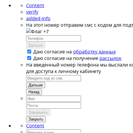
Content
verify
added-info
На этот номер отправим смс с кодом для под
+7
Дальше
Даю согласие на
обработку данных
Даю согласие на
получение
рассылок
На введенный номер телефона мы выслали к
для доступа к личному кабинету
Дальше
Назад
Завершить
Закрыть
Content