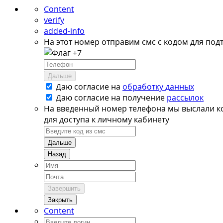
Content
verify
added-info
На этот номер отправим смс с кодом для под
+7
Дальше
Даю согласие на
обработку данных
Даю согласие на
получение
рассылок
На введенный номер телефона мы выслали к
для доступа к личному кабинету
Дальше
Назад
Завершить
Закрыть
Content