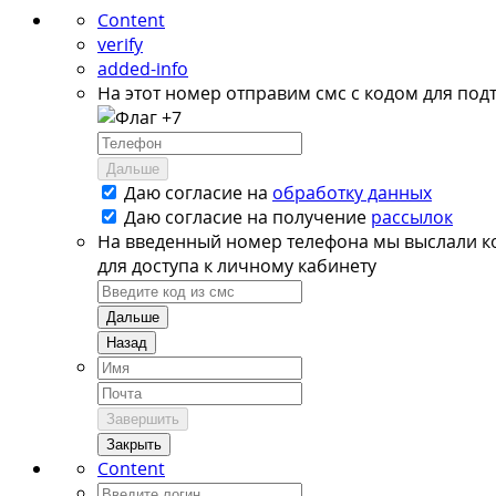
Content
verify
added-info
На этот номер отправим смс с кодом для под
+7
Дальше
Даю согласие на
обработку данных
Даю согласие на
получение
рассылок
На введенный номер телефона мы выслали к
для доступа к личному кабинету
Дальше
Назад
Завершить
Закрыть
Content