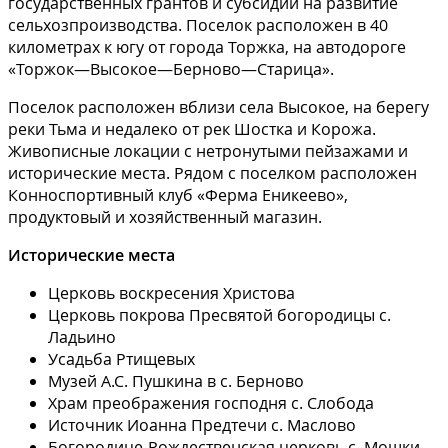
государственных грантов и субсидий на развитие
сельхозпроизводства. Поселок расположен в 40
километрах к югу от города Торжка, на автодороге
«Торжок—Высокое—Берново—Старица».
Поселок расположен вблизи села Высокое, на берегу
реки Тьма и недалеко от рек Шостка и Корожа.
Живописные локации с нетронутыми пейзажами и
исторические места. Рядом с поселком расположен
Конноспортивный клуб «Ферма Еникеево»,
продуктовый и хозяйственный магазин.
Исторические места
Церковь воскресения Христова
Церковь покрова Пресвятой богородицы с.
Ладьино
Усадьба Ртищевых
Музей А.С. Пушкина в с. Берново
Храм преображения господня с. Слобода
Источник Иоанна Предтечи с. Маслово
Богородице-Рождественская церковь с. Мошки