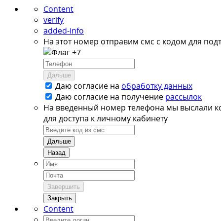
Content
verify
added-info
На этот номер отправим смс с кодом для под
+7
Дальше
Даю согласие на
обработку данных
Даю согласие на
получение
рассылок
На введенный номер телефона мы выслали к
для доступа к личному кабинету
Дальше
Назад
Завершить
Закрыть
Content