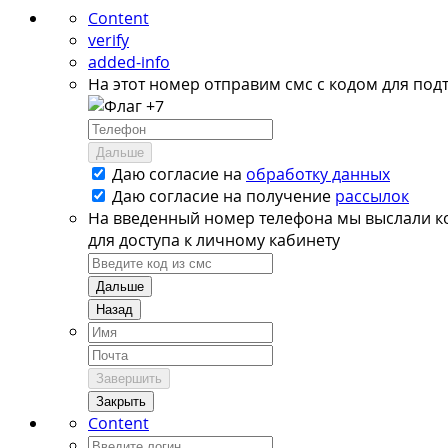
Content
verify
added-info
На этот номер отправим смс с кодом для под
+7
Дальше
Даю согласие на
обработку данных
Даю согласие на
получение
рассылок
На введенный номер телефона мы выслали к
для доступа к личному кабинету
Дальше
Назад
Завершить
Закрыть
Content