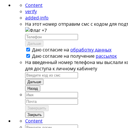
Content
verify
added-info
На этот номер отправим смс с кодом для под
+7
Дальше
Даю согласие на
обработку данных
Даю согласие на
получение
рассылок
На введенный номер телефона мы выслали к
для доступа к личному кабинету
Дальше
Назад
Завершить
Закрыть
Content