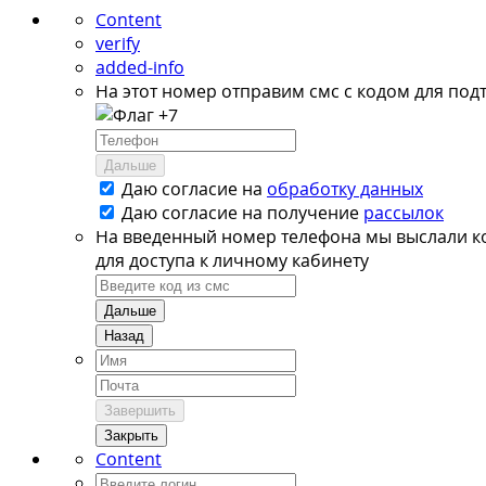
Content
verify
added-info
На этот номер отправим смс с кодом для под
+7
Дальше
Даю согласие на
обработку данных
Даю согласие на
получение
рассылок
На введенный номер телефона мы выслали к
для доступа к личному кабинету
Дальше
Назад
Завершить
Закрыть
Content