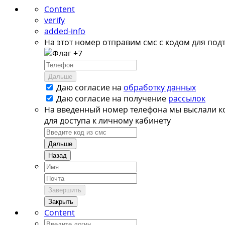
Content
verify
added-info
На этот номер отправим смс с кодом для под
+7
Дальше
Даю согласие на
обработку данных
Даю согласие на
получение
рассылок
На введенный номер телефона мы выслали к
для доступа к личному кабинету
Дальше
Назад
Завершить
Закрыть
Content