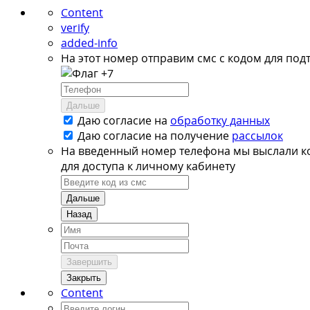
Content
verify
added-info
На этот номер отправим смс с кодом для под
+7
Дальше
Даю согласие на
обработку данных
Даю согласие на
получение
рассылок
На введенный номер телефона мы выслали к
для доступа к личному кабинету
Дальше
Назад
Завершить
Закрыть
Content