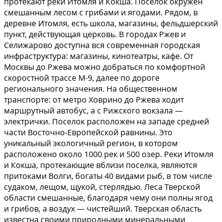
протекают реки Итомля и Кокша. Поселок окружен
смешанным лесом с грибами и ягодами. Рядом, в
деревне Итомля, есть школа, магазины, фельдшерский
пункт, действующая церковь. В городах Ржев и
Селижарово доступна вся современная городская
инфраструктура: магазины, кинотеатры, кафе. От
Москвы до Ржева можно добраться по комфортной
скоростной трассе М-9, далее по дороге
регионального значения. На общественном
транспорте: от метро Ховрино до Ржева ходит
маршрутный автобус, а с Рижского вокзала —
электрички. Поселок расположен на западе средней
части Восточно-Европейской равнины. Это
уникальный экологичный регион, в котором
расположено около 1000 рек и 500 озер. Реки Итомля
и Кокша, протекающие вблизи поселка, являются
притоками Волги, богаты 40 видами рыб, в том числе
судаком, лещом, щукой, стерлядью. Леса Тверской
области смешанные, благодаря чему они полны ягод
и грибов, а воздух — чистейший. Тверская область
известна своими природными минеральными