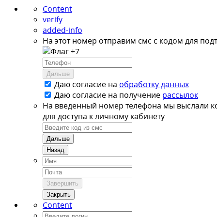
Content
verify
added-info
На этот номер отправим смс с кодом для под
+7
Дальше
Даю согласие на
обработку данных
Даю согласие на
получение
рассылок
На введенный номер телефона мы выслали к
для доступа к личному кабинету
Дальше
Назад
Завершить
Закрыть
Content