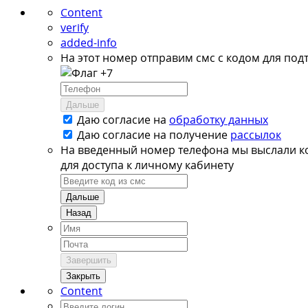
Content
verify
added-info
На этот номер отправим смс с кодом для под
+7
Дальше
Даю согласие на
обработку данных
Даю согласие на
получение
рассылок
На введенный номер телефона мы выслали к
для доступа к личному кабинету
Дальше
Назад
Завершить
Закрыть
Content